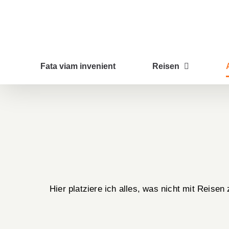
Zum
Inhalt
springen
Fata viam invenient
Reisen
Hier platziere ich alles, was nicht mit Reis