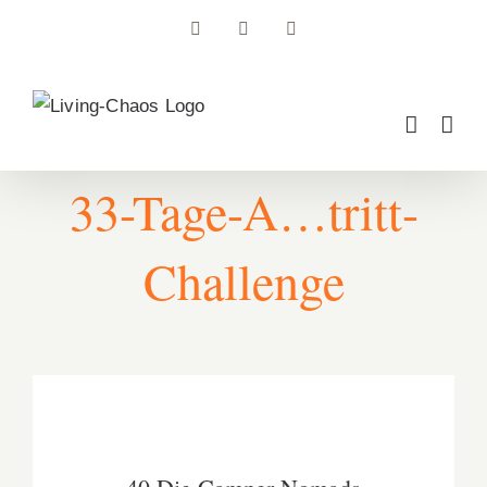
Zum
Facebook
Instagram
Pinterest
Inhalt
springen
33-Tage-A…tritt-
Challenge
40 Die Camper Nomads