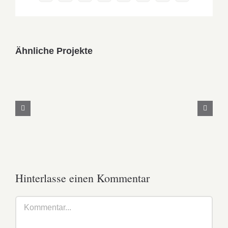
Mail
Ähnliche Projekte
Fruit
Platter
with
Banana,
Mango,
Berries
and
Orange
Hinterlasse einen Kommentar
Kommentar