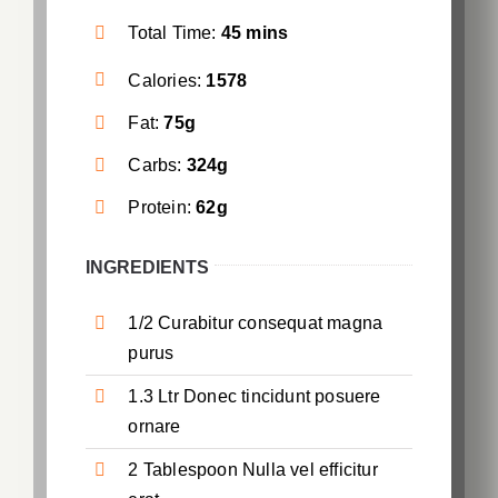
Total Time:
45 mins
Calories:
1578
Fat:
75g
Carbs:
324g
Protein:
62g
INGREDIENTS
1/2 Curabitur consequat magna
purus
1.3 Ltr Donec tincidunt posuere
ornare
2 Tablespoon Nulla vel efficitur