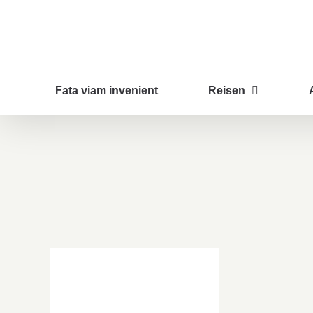
Zum
Inhalt
springen
Fata viam invenient
Reisen