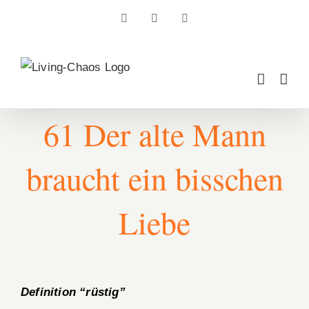
Zum
Facebook
Instagram
Pinterest
Inhalt
springen
61 Der alte Mann
braucht ein bisschen
Liebe
Definition “rüstig”