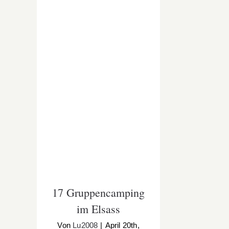
17 Gruppencamping im
Elsass
17 Gruppencamping
im Elsass
Von
Lu2008
|
April 20th,