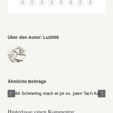
Facebook
X
Reddit
LinkedIn
WhatsApp
Pinterest
Vk
E-
Mail
Über den Autor:
Lu2008
Ähnliche Beiträge
64 Schmeling mach et jot vs. juten Tach
Karl
Hinterlasse einen Kommentar