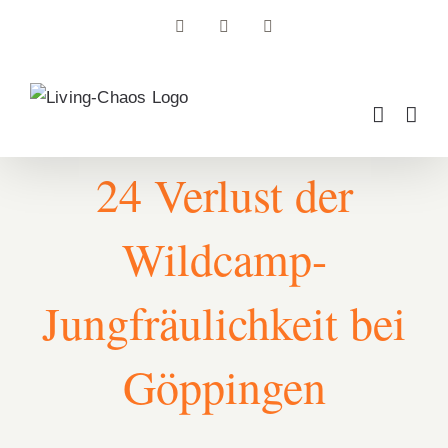
Zum
Facebook
Instagram
Pinterest
Inhalt
springen
24 Verlust der
Wildcamp-
Jungfräulichkeit bei
Göppingen